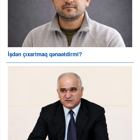
İşdən çıxartmaq qənaətdirmi?