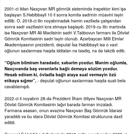
2001-ci ildən Naxçıvan MR gömrük sistemində inspektor kimi işə
başlayan S.Həbibbəyli 10 il sonra komitə sədrinin müavini təyin
edilib. O, 2018-ci ilin noyabrınadək həmin vəzifədə çalışandan
sonra sədr vəzifəsini icra etməyə başlayıb. 2019-cu ilin martında
isə Naxçıvan MR Ali Məclisinin sədri V.Talıbovun fərmanı ilə Dövlət
Gömrük Komitəsinin sədri təyin olunub. Azərbaycan Milli Elmlər
Akademiyasının prezidenti, deputat İsa Həbibbəyli isə o vaxt
oğlunun saxlanması haqda iddiaları nə təsdiq, nə də təkzib edib.
“Oğlum bilmirəm haradadır, xəbərim yoxdur. Mənim oğlumla,
Naxçıvanda baş verənlərlə bağlı deməyə sözüm yoxdur.
Hesab edirəm ki, övladla bağlı ataya sual verməyin özü
etikaya sığmır”,
- deputat oğlunun saxlanması haqda sualı belə
cavablamışdı.
2022-ci il noyabrın 28-də Prezident İlham Əliyev Naxçıvan MR
Dövlət Gömrük Komitəsinin ləğvi barədə fərman imzaladı.
Fərmana əsasən, onun əvəzinə Naxçıvan Baş Gömrük İdarəsi
yaradıldı və bu idarə Dövlət Gömrük Komitəsi strukturuna daxil
edildi.