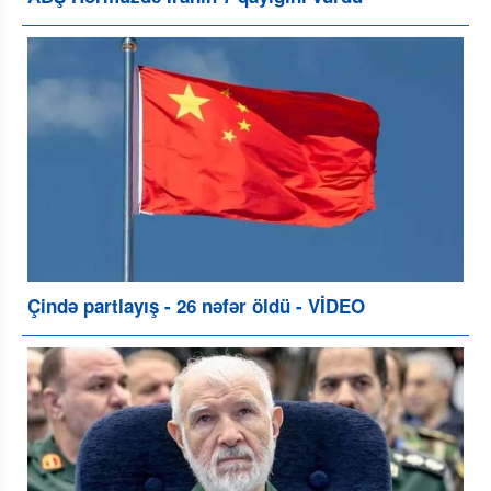
Çində partlayış - 26 nəfər öldü - VİDEO