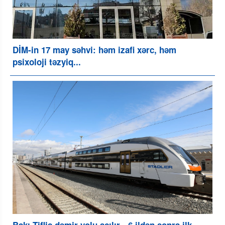
DİM-in 17 may səhvi: həm izafi xərc, həm
psixoloji təzyiq...
Bakı-Tiflis dəmir yolu açılır - 6 ildən sonra ilk...