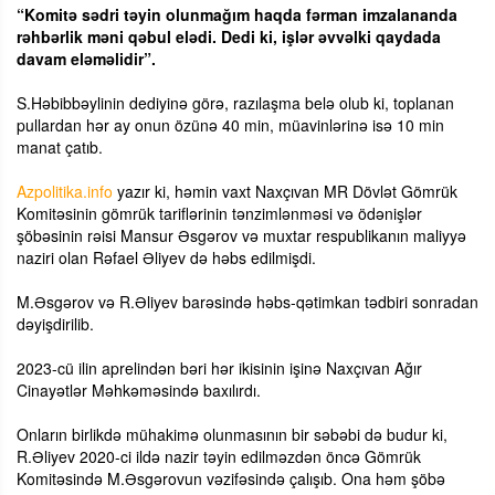
“Komitə sədri təyin olunmağım haqda fərman imzalananda
rəhbərlik məni qəbul elədi. Dedi ki, işlər əvvəlki qaydada
davam eləməlidir”.
S.Həbibbəylinin dediyinə görə, razılaşma belə olub ki, toplanan
pullardan hər ay onun özünə 40 min, müavinlərinə isə 10 min
manat çatıb.
Azpolitika.info
yazır ki, həmin vaxt Naxçıvan MR Dövlət Gömrük
Komitəsinin gömrük tariflərinin tənzimlənməsi və ödənişlər
şöbəsinin rəisi Mansur Əsgərov və muxtar respublikanın maliyyə
naziri olan Rəfael Əliyev də həbs edilmişdi.
M.Əsgərov və R.Əliyev barəsində həbs-qətimkan tədbiri sonradan
dəyişdirilib.
2023-cü ilin aprelindən bəri hər ikisinin işinə Naxçıvan Ağır
Cinayətlər Məhkəməsində baxılırdı.
Onların birlikdə mühakimə olunmasının bir səbəbi də budur ki,
R.Əliyev 2020-ci ildə nazir təyin edilməzdən öncə Gömrük
Komitəsində M.Əsgərovun vəzifəsində çalışıb. Ona həm şöbə