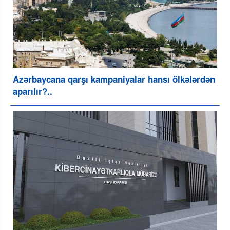
Azərbaycana qarşı kampaniyalar hansı ölkələrdən
aparılır?..