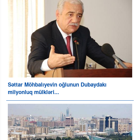
Səttar Möhbalıyevin oğlunun Dubaydakı
milyonluq mülkləri...