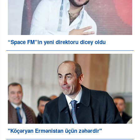
“Space FM”in yeni direktoru dicey oldu
"Köçəryan Ermənistan üçün zəhərdir"