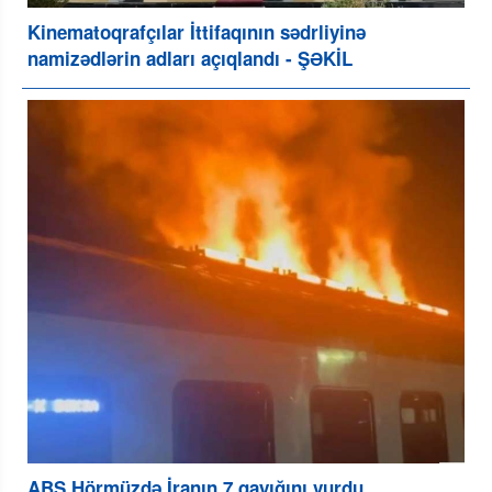
Kinematoqrafçılar İttifaqının sədrliyinə
namizədlərin adları açıqlandı - ŞƏKİL
ABŞ Hörmüzdə İranın 7 qayığını vurdu