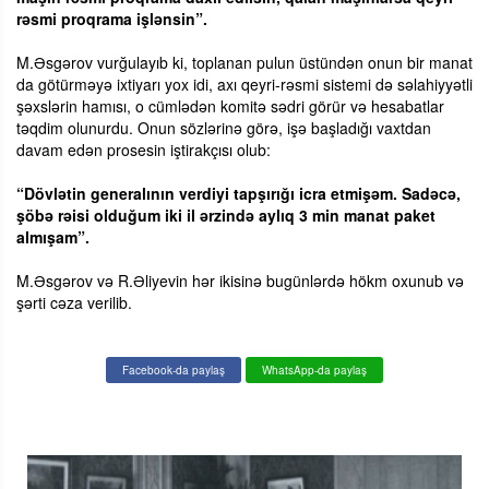
rəsmi proqrama işlənsin”.
M.Əsgərov vurğulayıb ki, toplanan pulun üstündən onun bir manat
da götürməyə ixtiyarı yox idi, axı qeyri-rəsmi sistemi də səlahiyyətli
şəxslərin hamısı, o cümlədən komitə sədri görür və hesabatlar
təqdim olunurdu. Onun sözlərinə görə, işə başladığı vaxtdan
davam edən prosesin iştirakçısı olub:
“Dövlətin generalının verdiyi tapşırığı icra etmişəm. Sadəcə,
şöbə rəisi olduğum iki il ərzində aylıq 3 min manat paket
almışam”.
M.Əsgərov və R.Əliyevin hər ikisinə bugünlərdə hökm oxunub və
şərti cəza verilib.
Facebook-da paylaş
WhatsApp-da paylaş