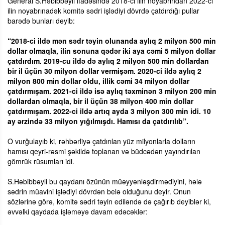
General S.Həbibbəyli ifadəsində 2018-ci ilin noyabrından 2022-ci
ilin noyabrınadək komitə sədri işlədiyi dövrdə çatdırdığı pullar
barədə bunları deyib:
“2018-ci ildə mən sədr təyin olunanda aylıq 2 milyon 500 min
dollar olmaqla, ilin sonuna qədər iki aya cəmi 5 milyon dollar
çatdırdım. 2019-cu ildə də aylıq 2 milyon 500 min dollardan
bir il üçün 30 milyon dollar vermişəm. 2020-ci ildə aylıq 2
milyon 800 min dollar oldu, illik cəmi 34 milyon dollar
çatdırmışam. 2021-ci ildə isə aylıq təxminən 3 milyon 200 min
dollardan olmaqla, bir il üçün 38 milyon 400 min dollar
çatdırmışam. 2022-ci ildə artıq ayda 3 milyon 300 min idi. 10
ay ərzində 33 milyon yığılmışdı. Hamısı da çatdırılıb”.
O vurğulayıb ki, rəhbərliyə çatdırılan yüz milyonlarla dolların
hamısı qeyri-rəsmi şəkildə toplanan və büdcədən yayındırılan
gömrük rüsumları idi.
S.Həbibbəyli bu qaydanı özünün müəyyənləşdirmədiyini, hələ
sədrin müavini işlədiyi dövrdən belə olduğunu deyir. Onun
sözlərinə görə, komitə sədri təyin ediləndə də çağırıb deyiblər ki,
əvvəlki qaydada işləməyə davam edəcəklər: