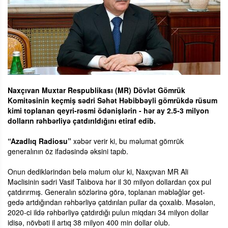
Naxçıvan Muxtar Respublikası (MR) Dövlət Gömrük
Komitəsinin keçmiş sədri Səhət Həbibbəyli gömrükdə rüsum
kimi toplanan qeyri-rəsmi ödənişlərin - hər ay 2.5-3 milyon
dolların rəhbərliyə çatdırıldığını etiraf edib.
“Azadlıq Radiosu”
xəbər verir ki, bu məlumat gömrük
generalının öz ifadəsində əksini tapıb.
Onun dediklərindən belə məlum olur ki, Naxçıvan MR Ali
Məclisinin sədri Vasif Talıbova hər il 30 milyon dollardan çox pul
çatdırırmış. Generalın sözlərinə görə, toplanan məbləğlər get-
gedə artdığından rəhbərliyə çatdırılan pullar da çoxalıb. Məsələn,
2020-ci ildə rəhbərliyə çatdırdığı pulun miqdarı 34 milyon dollar
idisə, növbəti il artıq 38 milyon 400 min dollar olub.