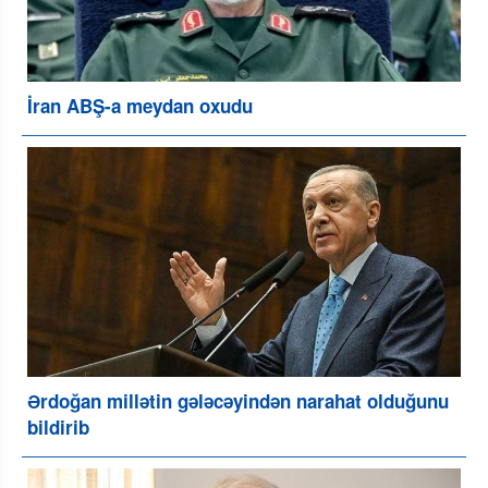
İran ABŞ-a meydan oxudu
Ərdoğan millətin gələcəyindən narahat olduğunu
bildirib