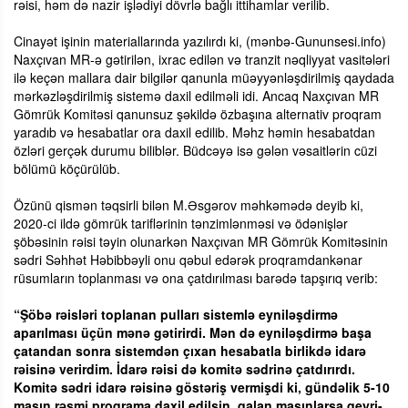
rəisi, həm də nazir işlədiyi dövrlə bağlı ittihamlar verilib.
Cinayət işinin materiallarında yazılırdı ki, (mənbə-Gununsesi.info)
Naxçıvan MR-ə gətirilən, ixrac edilən və tranzit nəqliyyat vasitələri
ilə keçən mallara dair bilgilər qanunla müəyyənləşdirilmiş qaydada
mərkəzləşdirilmiş sistemə daxil edilməli idi. Ancaq Naxçıvan MR
Gömrük Komitəsi qanunsuz şəkildə özbaşına alternativ proqram
yaradıb və hesabatlar ora daxil edilib. Məhz həmin hesabatdan
özləri gerçək durumu biliblər. Büdcəyə isə gələn vəsaitlərin cüzi
bölümü köçürülüb.
Özünü qismən təqsirli bilən M.Əsgərov məhkəmədə deyib ki,
2020-ci ildə gömrük tariflərinin tənzimlənməsi və ödənişlər
şöbəsinin rəisi təyin olunarkən Naxçıvan MR Gömrük Komitəsinin
sədri Səhhət Həbibbəyli onu qəbul edərək proqramdankənar
rüsumların toplanması və ona çatdırılması barədə tapşırıq verib:
“Şöbə rəisləri toplanan pulları sistemlə eyniləşdirmə
aparılması üçün mənə gətirirdi. Mən də eyniləşdirmə başa
çatandan sonra sistemdən çıxan hesabatla birlikdə idarə
rəisinə verirdim. İdarə rəisi də komitə sədrinə çatdırırdı.
Komitə sədri idarə rəisinə göstəriş vermişdi ki, gündəlik 5-10
maşın rəsmi proqrama daxil edilsin, qalan maşınlarsa qeyri-