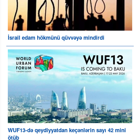
İsrail edam hökmünü qüvvəyə mindirdi
WUF13-də qeydiyyatdan keçənlərin sayı 42 mini
ötüb