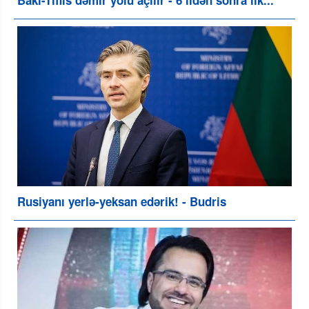
Rusiyanı yerlə-yeksan edərik! - Budris