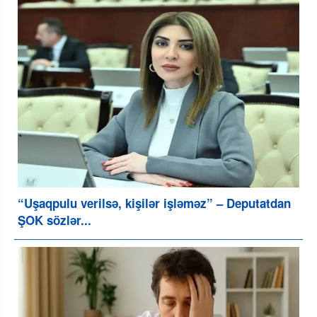
“Uşaqpulu verilsə, kişilər işləməz” – Deputatdan
ŞOK sözlər...