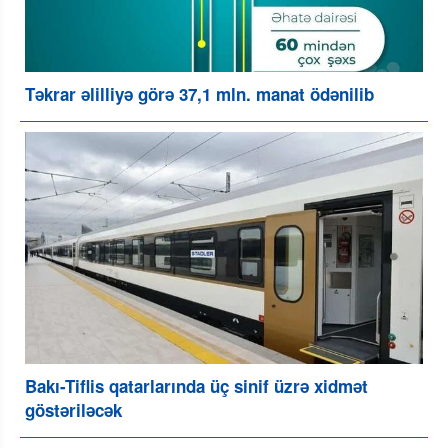
Təkrar əlilliyə görə 37,1 mln. manat ödənilib
Bakı-Tiflis qatarlarında üç sinif üzrə xidmət
göstəriləcək