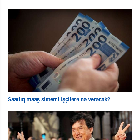
Saatlıq maaş sistemi işçilərə nə verəcək?