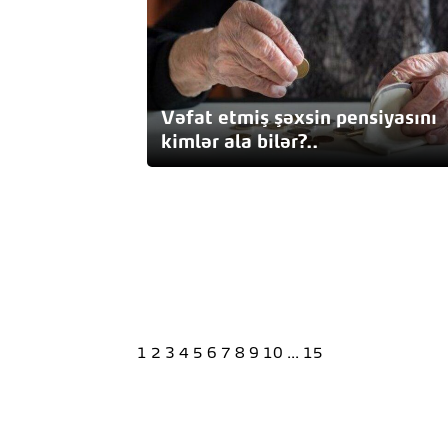
Vəfat etmiş şəxsin pensiyasını
kimlər ala bilər?..
1
2
3
4
5
6
7
8
9
10
...
15