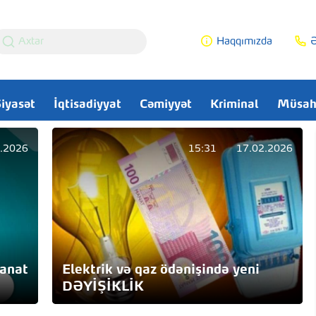
Haqqımızda
Ə
iyasət
İqtisadiyyat
Cəmiyyət
Kriminal
Müsah
.2026
15:31
17.02.2026
manat
Elektrik və qaz ödənişində yeni
DƏYİŞİKLİK