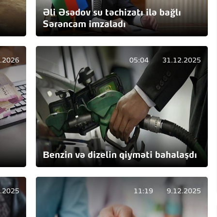
Əli Əsədov su təchizatı ilə bağlı
Sərəncam imzaladı
.2026
05:04
31.12.2025
Benzin və dizelin qiyməti bahalaşdı
.2025
11:19
9.12.2025