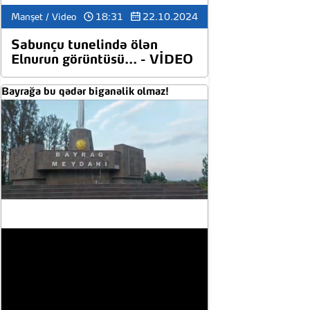
Manşet / Video
18:31
22.10.2024
17:16
Ərdoğan millətin gələcəyindən
narahat olduğunu bildirib
Sabunçu tunelində ölən
Elnurun görüntüsü... - VİDEO
12:34
Səttar Möhbalıyevin oğlunun
Dubaydakı milyonluq mülkləri...
Bayrağa bu qədər biganəlik olmaz!
12:26
Azərbaycana qarşı
kampaniyalar hansı ölkələrdən
aparılır?..
11:29
Bakıda əməliyyat keçirildi, iki
nəfər saxlanıldı
11:17
Himalay yaşıllaşır - Su
təhlükəsizliyi təhlükədə
12:51
İşdən çıxartmaq qənaətdirmi?
11:13
Şahin Mustafayev ermənicə
sərbəst danışır