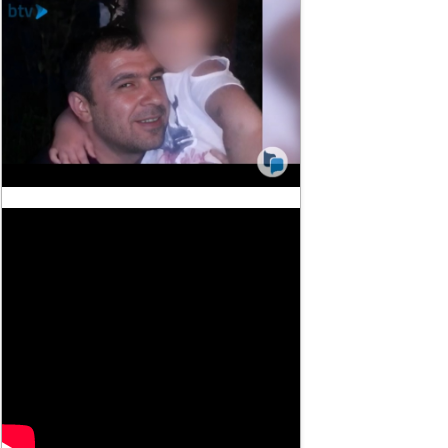
10:30
WUF13-də qeydiyyatdan
keçənlərin sayı 42 mini ötüb
10:20
Saatlıq maaş sistemi işçilərə nə
verəcək?
05:00
Ceki Çan Azərbaycanda film
çəkəcək
11:13
Kinematoqrafçılar İttifaqının
sədrliyinə namizədlərin adları
açıqlandı - ŞƏKİL
13:06
ABŞ Hörmüzdə İranın 7
qayığını vurdu
12:55
Çində partlayış - 26 nəfər öldü
- VİDEO
19:02
İran ABŞ-a meydan oxudu