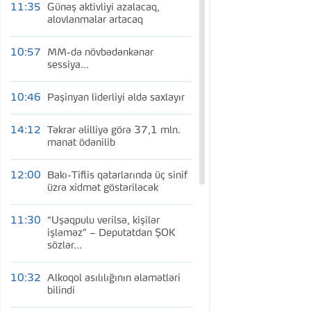
11:35
Günəş aktivliyi azalacaq,
alovlanmalar artacaq
10:57
MM-də növbədənkənar
sessiya...
10:46
Paşinyan liderliyi əldə saxlayır
14:12
Təkrar əlilliyə görə 37,1 mln.
manat ödənilib
12:00
Bakı-Tiflis qatarlarında üç sinif
üzrə xidmət göstəriləcək
11:30
“Uşaqpulu verilsə, kişilər
işləməz” – Deputatdan ŞOK
sözlər...
10:32
Alkoqol asılılığının əlamətləri
bilindi