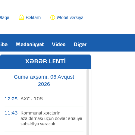
laqə
Reklam
Mobil versiya
ibə
Mədəniyyət
Video
Digər
XƏBƏR LENTİ
Cümə axşamı, 06 Avqust
2026
12:25
AXC - 108
11:43
Kommunal xərclərin
azaldılması üçün dövlət əhaliyə
subsidiya verəcək