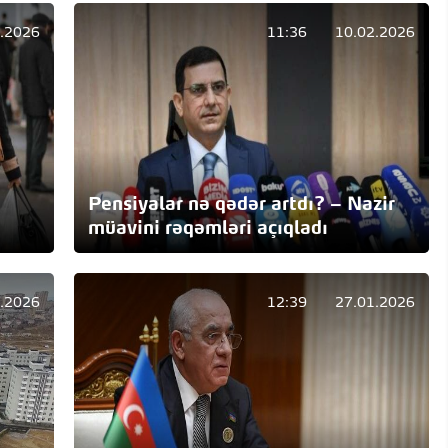
.2026
11:36
10.02.2026
Pensiyalar nə qədər artdı? – Nazir
müavini rəqəmləri açıqladı
2.2026
12:39
27.01.2026