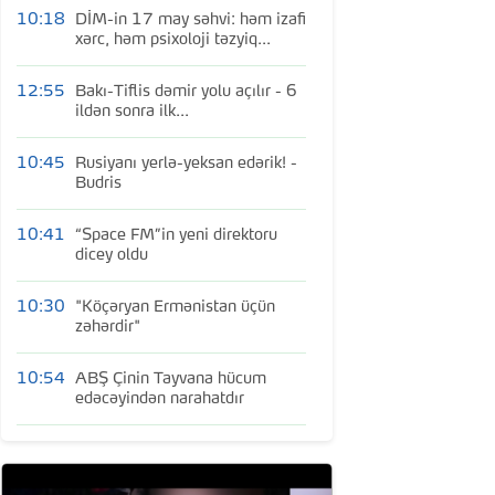
10:18
DİM-in 17 may səhvi: həm izafi
xərc, həm psixoloji təzyiq...
12:55
Bakı-Tiflis dəmir yolu açılır - 6
ildən sonra ilk...
10:45
Rusiyanı yerlə-yeksan edərik! -
Budris
10:41
“Space FM”in yeni direktoru
dicey oldu
10:30
"Köçəryan Ermənistan üçün
zəhərdir"
10:54
ABŞ Çinin Tayvana hücum
edəcəyindən narahatdır
10:35
İsrail edam hökmünü qüvvəyə
mindirdi