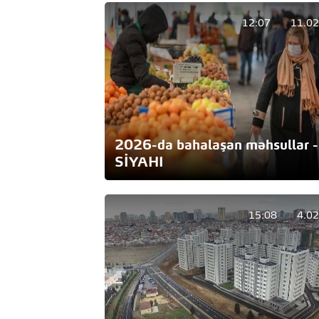
12:07
11.02
2026-da bahalaşan məhsullar -
SİYAHI
15:08
4.0