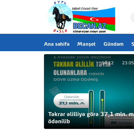
Ana səhifə
Manşet
Gündəm
S
14:12
23.05
Təkrar əlilliyə görə 37,1 mln. 
ödənilib