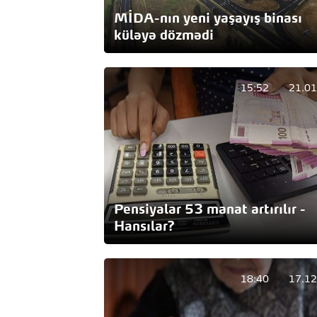
MİDA-nın yeni yaşayış binası
küləyə dözmədi
15:52
21.01
Pensiyalar 53 manat artırılır -
Hansılar?
18:40
17.12