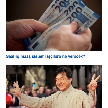
Saatlıq maaş sistemi işçilərə nə verəcək?