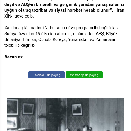
deyil və ABŞ-ın birtərəfli və gərginlik yaradan yanaşmalarına
uyğun olaraq təxribat və siyasi hərəkət hesab olunur”,
- İran
XİN-i qeyd edib.
Xatırladaq ki, martın 13-də İranın nüvə proqramı ilə bağlı iclas
Şuraya üzv olan 15 ölkədən altısının, o cümlədən ABŞ, Böyük
Britaniya, Fransa, Cənubi Koreya, Yunanıstan və Panamanın
tələbi ilə keçirilib.
Becan.az
Facebook-da paylaş
WhatsApp-da paylaş