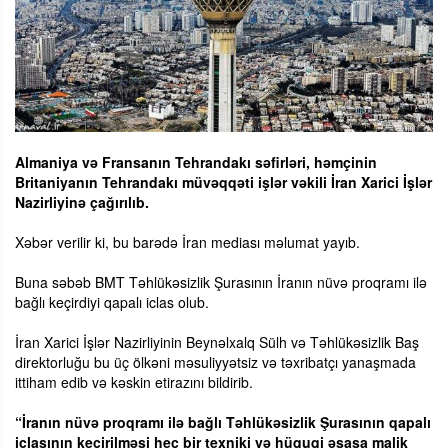
Almaniya və Fransanın Tehrandakı səfirləri, həmçinin
Britaniyanın Tehrandakı müvəqqəti işlər vəkili İran Xarici İşlər
Nazirliyinə çağırılıb.
Xəbər verilir ki, bu barədə İran mediası məlumat yayıb.
Buna səbəb BMT Təhlükəsizlik Şurasının İranın nüvə proqramı ilə
bağlı keçirdiyi qapalı iclas olub.
İran Xarici İşlər Nazirliyinin Beynəlxalq Sülh və Təhlükəsizlik Baş
direktorluğu bu üç ölkəni məsuliyyətsiz və təxribatçı yanaşmada
ittiham edib və kəskin etirazını bildirib.
“İranın nüvə proqramı ilə bağlı Təhlükəsizlik Şurasının qapalı
iclasının keçirilməsi heç bir texniki və hüquqi əsasa malik