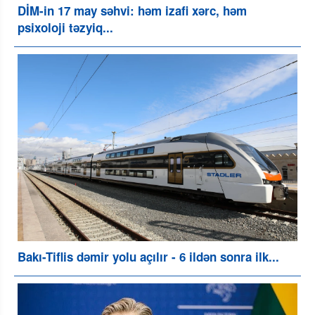
DİM-in 17 may səhvi: həm izafi xərc, həm
psixoloji təzyiq...
Bakı-Tiflis dəmir yolu açılır - 6 ildən sonra ilk...