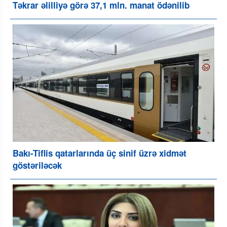
Təkrar əlilliyə görə 37,1 mln. manat ödənilib
Bakı-Tiflis qatarlarında üç sinif üzrə xidmət
göstəriləcək