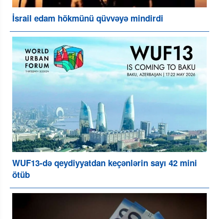
İsrail edam hökmünü qüvvəyə mindirdi
WUF13-də qeydiyyatdan keçənlərin sayı 42 mini
ötüb