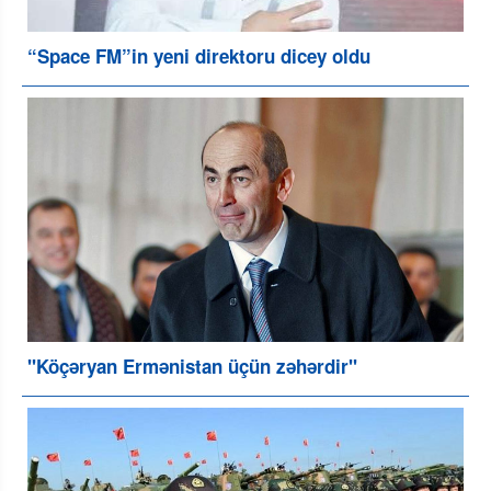
“Space FM”in yeni direktoru dicey oldu
"Köçəryan Ermənistan üçün zəhərdir"