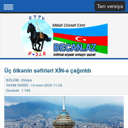
Tam versiya
Üç ölkənin səfirləri XİN-ə çağırıldı
BÖLÜM : Dünya
YAYIM TARİXİ : 14 mart 2025 11:24
Oxunub: 1 169