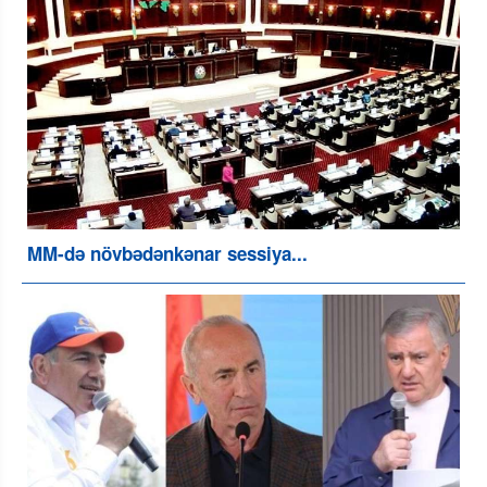
MM-də növbədənkənar sessiya...