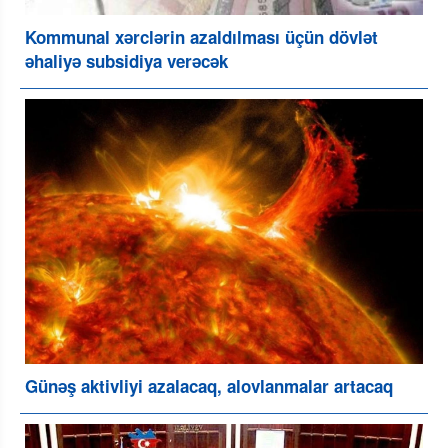
Kommunal xərclərin azaldılması üçün dövlət
əhaliyə subsidiya verəcək
Günəş aktivliyi azalacaq, alovlanmalar artacaq