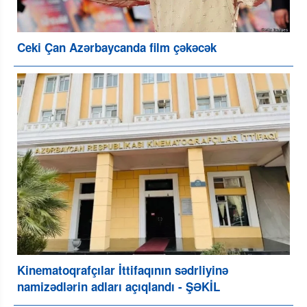
Ceki Çan Azərbaycanda film çəkəcək
Kinematoqrafçılar İttifaqının sədrliyinə
namizədlərin adları açıqlandı - ŞƏKİL