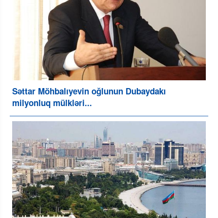
Səttar Möhbalıyevin oğlunun Dubaydakı
milyonluq mülkləri...