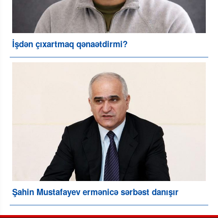
İşdən çıxartmaq qənaətdirmi?
Şahin Mustafayev ermənicə sərbəst danışır