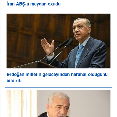
İran ABŞ-a meydan oxudu
Ərdoğan millətin gələcəyindən narahat olduğunu
bildirib