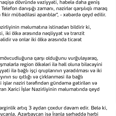
naqişə dövründə vəziyyəti, habelə daha geniş
 Telefon danışığı zamanı, nazirlər qarşılıqlı maraq
fikir mübadiləsi aparıblar”, - xəbərdə qeyd edilir.
azirliyinin məlumatına istinadən bildirir ki,
 iki ölkə arasında nəqliyyat və tranzit
idir və onlar iki ölkə arasında ticarət
in mövcudluğuna qarşı olduğunu vurğulayaraq,
larla region ölkələri ilə həll oluna biləcəyini
yəti ilə bağlı işçi qruplarının yaradılması və iki
ının su qıtlığı və çirklənməsi ilə bağlı
i işlər naziri tərəfindən gündəmə gətirilən və
ran Xarici İşlər Nazirliyinin məlumatında qeyd
rginlik artıq 3 aydan çoxdur davam edir. Belə ki,
ycanla, Azərbaycan isə İranla sərhəddə hərbi