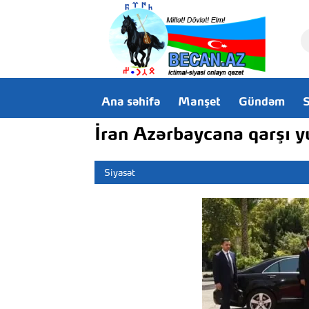
Ana səhifə
Manşet
Gündəm
S
İran Azərbaycana qarşı 
Siyasət