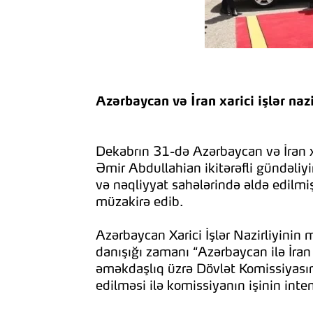
Azərbaycan və İran xarici işlər nazi
Dekabrın 31-də Azərbaycan və İran x
Əmir Abdullahian ikitərəfli gündəliyi
və nəqliyyat sahələrində əldə edilmiş 
müzakirə edib.
Azərbaycan Xarici İşlər Nazirliyinin 
danışığı zamanı “Azərbaycan ilə İran
əməkdaşlıq üzrə Dövlət Komissiyasın
edilməsi ilə komissiyanın işinin inte