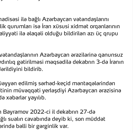
hadisəsi ilə bağlı Azərbaycan vətəndaşlarını
lik qurumları isə İran xüsusi xidmət orqanlarının
yyəti ilə əlaqəli olduğu bildirilən azı üç qrupu
an vətəndaşlarının Azərbaycan ərazilərinə qanunsuz
ydınlıq gətirilməsi məqsədilə dekabrın 3-də İranın
ildiyini bildirib.
müəyyən edilmiş sərhəd-keçid məntəqələrindən
inin müvəqqəti yerləşdiyi Azərbaycan ərazisinə
ə xəbərlər yayılıb.
hun Bayramov 2022-ci il dekabrın 27-də
ağlı sualın cavabında deyib ki, son müddət
ndə bəlli bir gərginlik var.