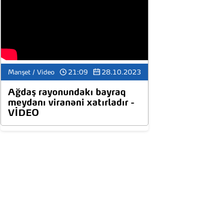
10:56
Dünya birincisi olan
azərbaycanlı şagird
15:19
Naxçıvan Ali Məclisinin sədri
15 min manat alacaq,
deputatlar isə...
Manşet / Video
21:09
28.10.2023
15:12
Köhnə veteranlardan
Azərbaycanda neçəsi sağ
Ağdaş rayonundakı bayraq
qalıb?.. - Birdəfəlik yardım
meydanı viranəni xatırladır -
alacaqlar
VİDEO
13:52
Bəzi ixtisaslar tarixə qovuşur -
Yeniləri yaranır