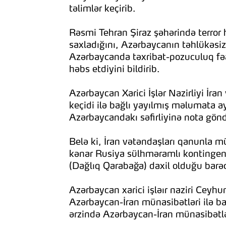
təlimlər keçirib.
Rəsmi Tehran Şiraz şəhərində terror 
saxladığını, Azərbaycanın təhlükəsiz
Azərbaycanda təxribat-pozuculuq fəali
həbs etdiyini bildirib.
Azərbaycan Xarici İşlər Nazirliyi İr
keçidi ilə bağlı yayılmış məlumata a
Azərbaycandakı səfirliyinə nota göndər
Belə ki, İran vətəndaşları qanunla 
kənar Rusiya sülhməramlı kontingent
(Dağlıq Qarabağa) daxil olduğu barəd
Azərbaycan xarici işləır naziri Cey
Azərbaycan-İran münasibətləri ilə b
ərzində Azərbaycan-İran münasibətləri