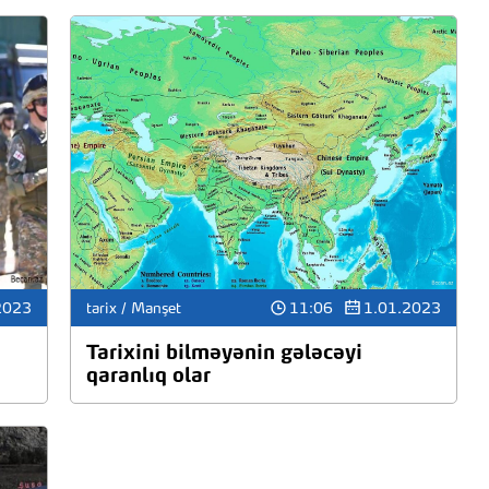
2023
tarix / Manşet
11:06
1.01.2023
Tarixini bilməyənin gələcəyi
qaranlıq olar