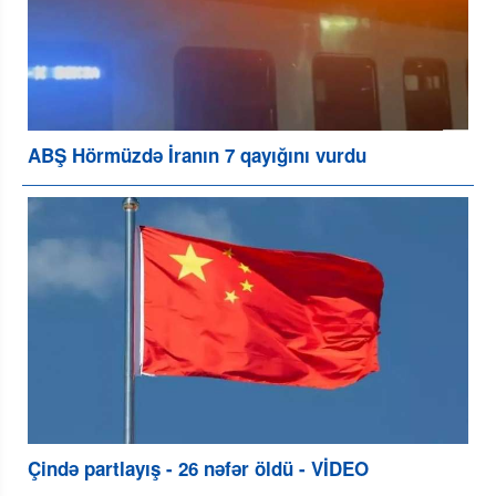
ABŞ Hörmüzdə İranın 7 qayığını vurdu
Çində partlayış - 26 nəfər öldü - VİDEO