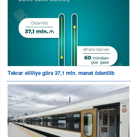
Təkrar əlilliyə görə 37,1 mln. manat ödənilib