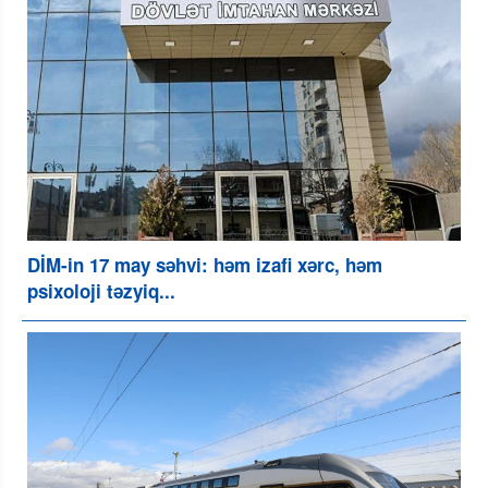
DİM-in 17 may səhvi: həm izafi xərc, həm
psixoloji təzyiq...