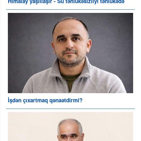
Himalay yaşıllaşır - Su təhlükəsizliyi təhlükədə
İşdən çıxartmaq qənaətdirmi?