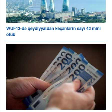
WUF13-də qeydiyyatdan keçənlərin sayı 42 mini
ötüb