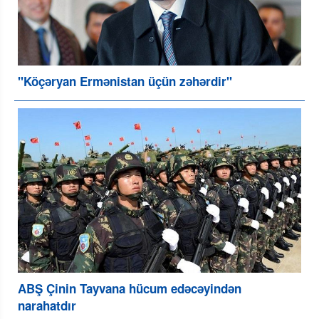
"Köçəryan Ermənistan üçün zəhərdir"
ABŞ Çinin Tayvana hücum edəcəyindən
narahatdır