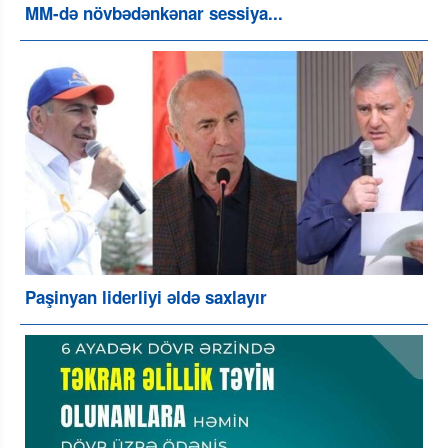
MM-də növbədənkənar sessiya...
Paşinyan liderliyi əldə saxlayır