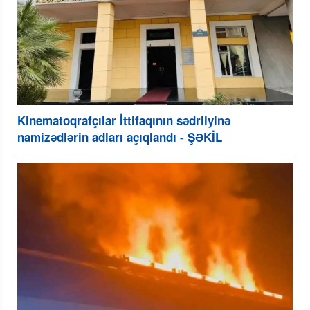
Kinematoqrafçılar İttifaqının sədrliyinə
namizədlərin adları açıqlandı - ŞƏKİL