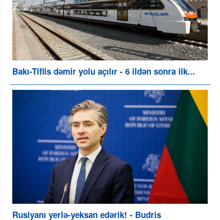
Bakı-Tiflis dəmir yolu açılır - 6 ildən sonra ilk...
Rusiyanı yerlə-yeksan edərik! - Budris