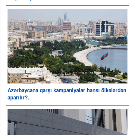
Azərbaycana qarşı kampaniyalar hansı ölkələrdən
aparılır?..