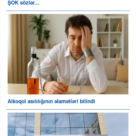
ŞOK sözlər...
Alkoqol asılılığının əlamətləri bilindi