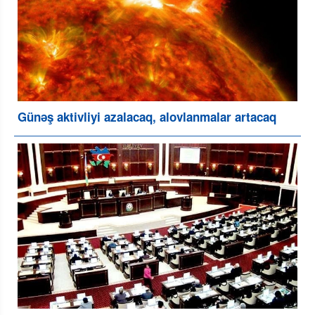
Günəş aktivliyi azalacaq, alovlanmalar artacaq