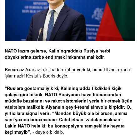
NATO lazım gələrsə, Kalininqraddakı Rusiya hərbi
obyektlərinə zərbə endirmək imkanına malikdir.
Becan.az
Axar.az-a istinadən xəbər verir ki, bunu Litvanın xarici
işlər naziri Kestutis Budris deyib.
“Ruslara göstərməliyik ki, Kalininqradda tikdikləri kiçik
qalaya girə bilərik. NATO Rusiyanın hava hücumundan
müdafiə bazalarını və raket sistemlərini yerlə bir etmək üçün
vasitələrə malikdir. Alyansın qeyri-rəsmi simvolu kirpidir: O,
yırtıcılara siqnal verir: “Məndən böyük ola bilərsən, amma
səni yaxına buraxmaram. Cəhd etsən, zədələnəcəksən”.
Lakin NATO hələ ki, bu konsepsiyanı tam şəkildə həyata
keçirməyib”
, - deyə o bildirib.