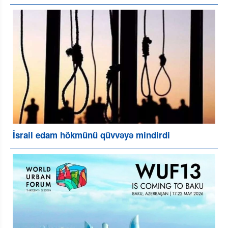
İsrail edam hökmünü qüvvəyə mindirdi