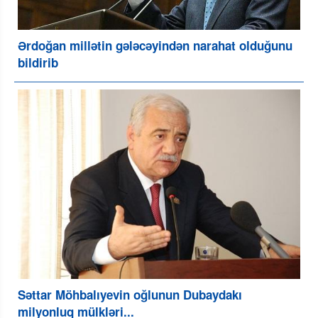
Ərdoğan millətin gələcəyindən narahat olduğunu
bildirib
Səttar Möhbalıyevin oğlunun Dubaydakı
milyonluq mülkləri...