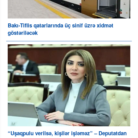
Bakı-Tiflis qatarlarında üç sinif üzrə xidmət
göstəriləcək
“Uşaqpulu verilsə, kişilər işləməz” – Deputatdan