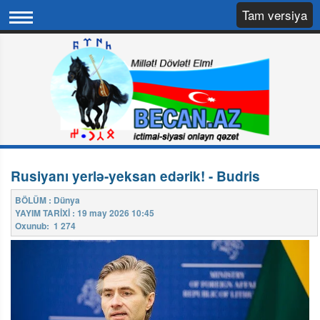
Tam versiya
Rusiyanı yerlə-yeksan edərik! - Budris
BÖLÜM : Dünya
YAYIM TARİXİ : 19 may 2026 10:45
Oxunub: 1 274