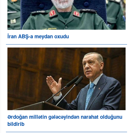
İran ABŞ-a meydan oxudu
Ərdoğan millətin gələcəyindən narahat olduğunu
bildirib