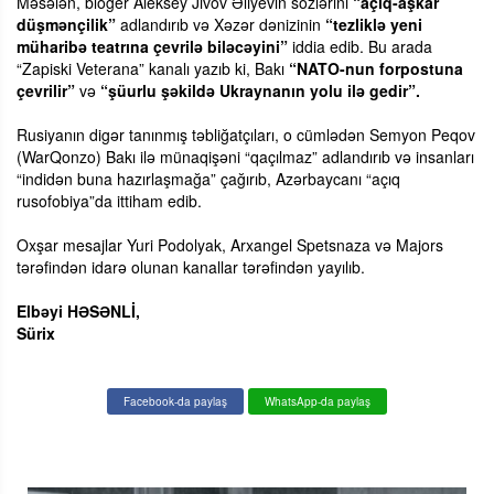
Məsələn, bloger Aleksey Jivov Əliyevin sözlərini
“açıq-aşkar
düşmənçilik”
adlandırıb və Xəzər dənizinin
“tezliklə yeni
müharibə teatrına çevrilə biləcəyini”
iddia edib. Bu arada
“Zapiski Veterana” kanalı yazıb ki, Bakı
“NATO-nun forpostuna
çevrilir”
və
“şüurlu şəkildə Ukraynanın yolu ilə gedir”.
Rusiyanın digər tanınmış təbliğatçıları, o cümlədən Semyon Peqov
(WarQonzo) Bakı ilə münaqişəni “qaçılmaz” adlandırıb və insanları
“indidən buna hazırlaşmağa” çağırıb, Azərbaycanı “açıq
rusofobiya”da ittiham edib.
Oxşar mesajlar Yuri Podolyak, Arxangel Spetsnaza və Majors
tərəfindən idarə olunan kanallar tərəfindən yayılıb.
Elbəyi HƏSƏNLİ,
Sürix
Facebook-da paylaş
WhatsApp-da paylaş