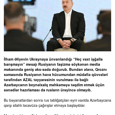
İlham Əliyevin Ukraynaya ünvanlandığı “Heç vaxt işğalla
barışmayın” mesajı Rusiyanın faşizmə söykənən media
məkanında geniş əks-səda doğurub. Bundan əlavə, Qroznı
səmasında Rusiyanın hava hücumundan müdafiə qüvvələri
tərəfindən AZAL təyyarəsinin vurulması ilə bağlı
Azərbaycanın beynəlxalq məhkəməyə təqdim etmək üçün
sənədlər hazırlaması da rusların ürəyincə olmayıb.
Bu bəyanatlardan sonra rus təbliğatçıları eyni vaxtda Azərbaycana
qarşı silahlı təcavüzə çağırışlar etməyə başlayıblar.