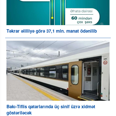
Təkrar əlilliyə görə 37,1 mln. manat ödənilib
Bakı-Tiflis qatarlarında üç sinif üzrə xidmət
göstəriləcək