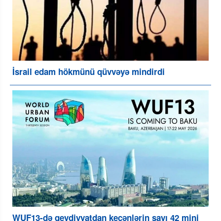
İsrail edam hökmünü qüvvəyə mindirdi
WUF13-də qeydiyyatdan keçənlərin sayı 42 mini