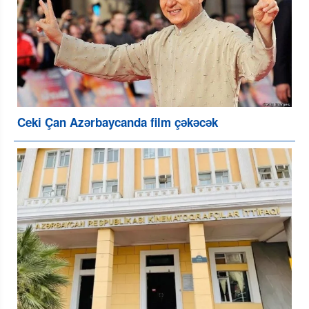
Ceki Çan Azərbaycanda film çəkəcək