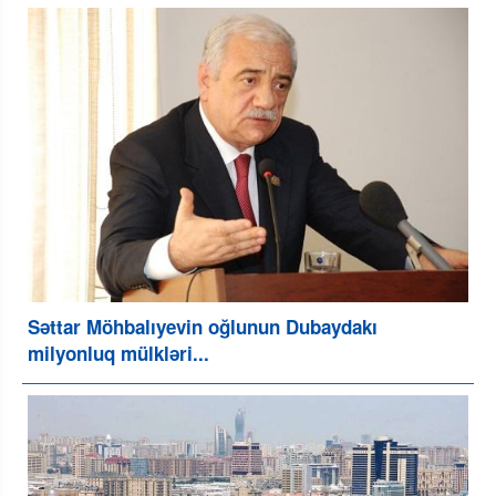
Səttar Möhbalıyevin oğlunun Dubaydakı
milyonluq mülkləri...