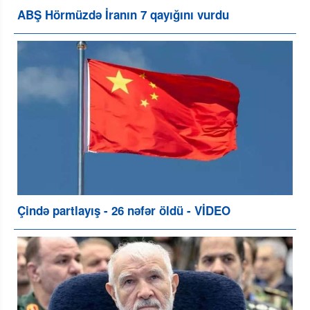
ABŞ Hörmüzdə İranın 7 qayığını vurdu
Çində partlayış - 26 nəfər öldü - VİDEO