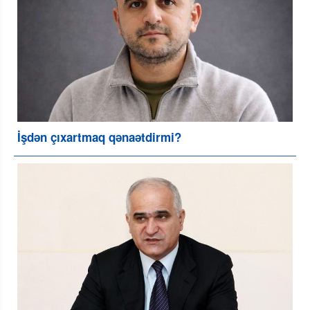
İşdən çıxartmaq qənaətdirmi?