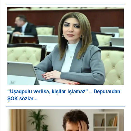
“Uşaqpulu verilsə, kişilər işləməz” – Deputatdan
ŞOK sözlər...