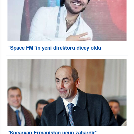
“Space FM”in yeni direktoru dicey oldu
"Köçəryan Ermənistan üçün zəhərdir"