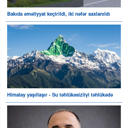
Bakıda əməliyyat keçirildi, iki nəfər saxlanıldı
Himalay yaşıllaşır - Su təhlükəsizliyi təhlükədə