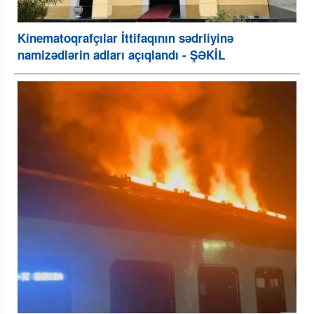
Kinematoqrafçılar İttifaqının sədrliyinə
namizədlərin adları açıqlandı - ŞƏKİL