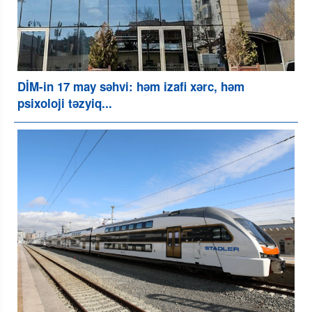
DİM-in 17 may səhvi: həm izafi xərc, həm
psixoloji təzyiq...