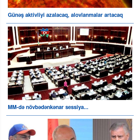
Günəş aktivliyi azalacaq, alovlanmalar artacaq
MM-də növbədənkənar sessiya...