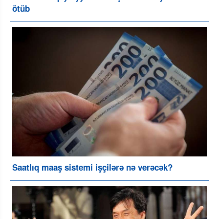
ötüb
Saatlıq maaş sistemi işçilərə nə verəcək?