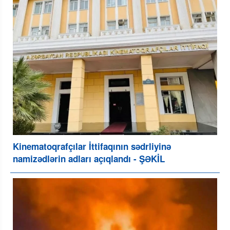
Kinematoqrafçılar İttifaqının sədrliyinə
namizədlərin adları açıqlandı - ŞƏKİL