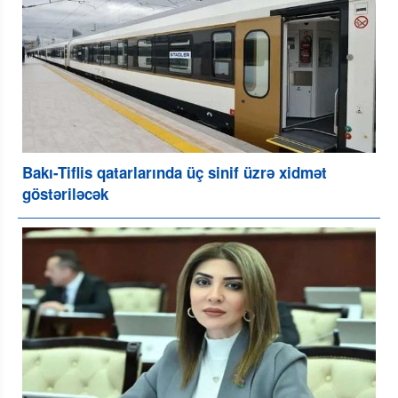
Bakı-Tiflis qatarlarında üç sinif üzrə xidmət
göstəriləcək