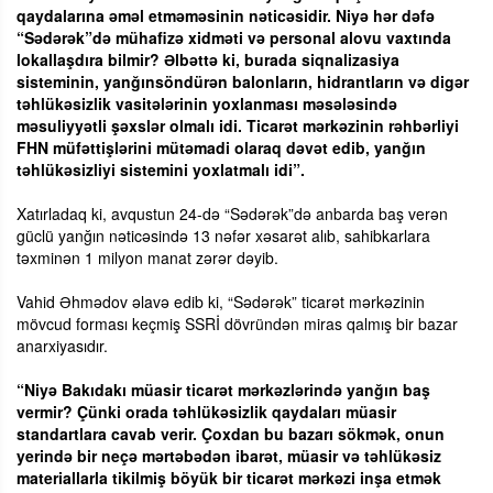
qaydalarına əməl etməməsinin nəticəsidir. Niyə hər dəfə
“Sədərək”də mühafizə xidməti və personal alovu vaxtında
lokallaşdıra bilmir? Əlbəttə ki, burada siqnalizasiya
sisteminin, yanğınsöndürən balonların, hidrantların və digər
təhlükəsizlik vasitələrinin yoxlanması məsələsində
məsuliyyətli şəxslər olmalı idi. Ticarət mərkəzinin rəhbərliyi
FHN müfəttişlərini mütəmadi olaraq dəvət edib, yanğın
təhlükəsizliyi sistemini yoxlatmalı idi”.
Xatırladaq ki, avqustun 24-də “Sədərək”də anbarda baş verən
güclü yanğın nəticəsində 13 nəfər xəsarət alıb, sahibkarlara
təxminən 1 milyon manat zərər dəyib.
Vahid Əhmədov əlavə edib ki, “Sədərək” ticarət mərkəzinin
mövcud forması keçmiş SSRİ dövründən miras qalmış bir bazar
anarxiyasıdır.
“Niyə Bakıdakı müasir ticarət mərkəzlərində yanğın baş
vermir? Çünki orada təhlükəsizlik qaydaları müasir
standartlara cavab verir. Çoxdan bu bazarı sökmək, onun
yerində bir neçə mərtəbədən ibarət, müasir və təhlükəsiz
materiallarla tikilmiş böyük bir ticarət mərkəzi inşa etmək