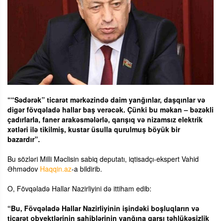
““Sədərək” ticarət mərkəzində daim yanğınlar, daşqınlar və
digər fövqəladə hallar baş verəcək. Çünki bu məkan – bəzəkli
çadırlarla, faner arakəsmələrlə, qarışıq və nizamsız elektrik
xətləri ilə tikilmiş, kustar üsulla qurulmuş böyük bir
bazardır”.
Bu sözləri Milli Məclisin sabiq deputatı, iqtisadçı-ekspert Vahid
Əhmədov
Haqqin.az
-a bildirib.
O, Fövqəladə Hallar Nazirliyini də ittiham edib:
“Bu, Fövqəladə Hallar Nazirliyinin işindəki boşluqların və
ticarət obyektlərinin sahiblərinin yanğına qarşı təhlükəsizlik