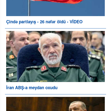
Çində partlayış - 26 nəfər öldü - VİDEO
İran ABŞ-a meydan oxudu