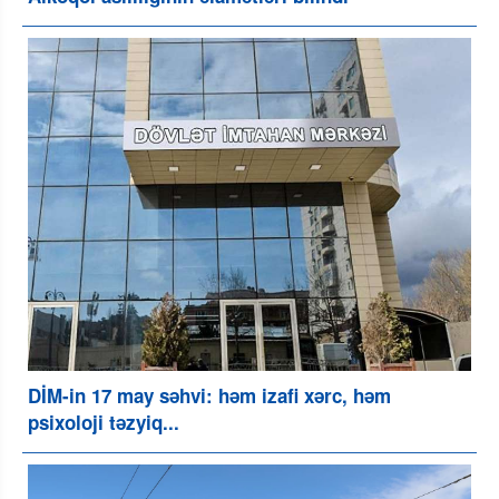
DİM-in 17 may səhvi: həm izafi xərc, həm
psixoloji təzyiq...