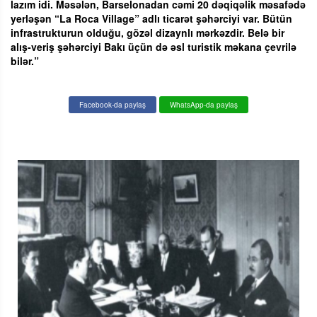
lazım idi. Məsələn, Barselonadan cəmi 20 dəqiqəlik məsafədə
yerləşən “La Roca Village” adlı ticarət şəhərciyi var. Bütün
infrastrukturun olduğu, gözəl dizaynlı mərkəzdir. Belə bir
alış-veriş şəhərciyi Bakı üçün də əsl turistik məkana çevrilə
bilər.”
Facebook-da paylaş
WhatsApp-da paylaş