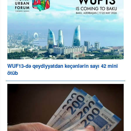
WUF13-də qeydiyyatdan keçənlərin sayı 42 mini
ötüb