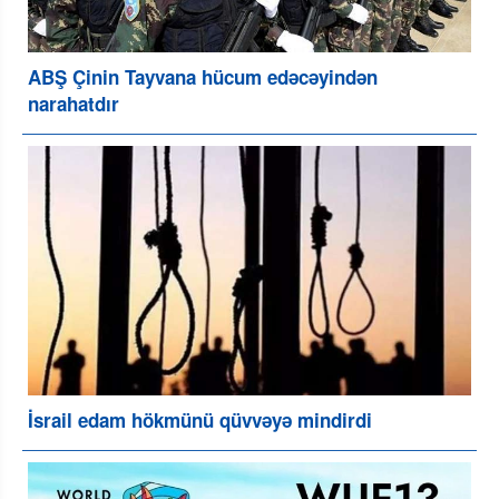
ABŞ Çinin Tayvana hücum edəcəyindən
narahatdır
İsrail edam hökmünü qüvvəyə mindirdi