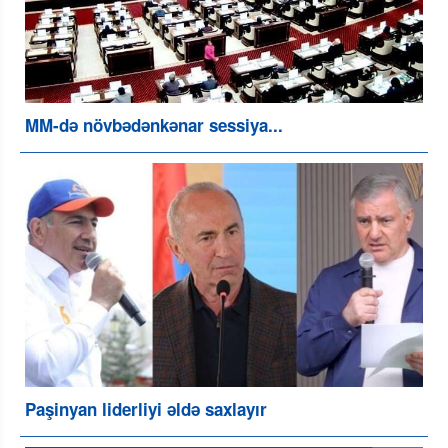
MM-də növbədənkənar sessiya...
Paşinyan liderliyi əldə saxlayır