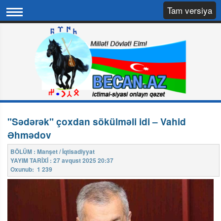
Tam versiya
"Sədərək" çoxdan sökülməli idi – Vahid
Əhmədov
BÖLÜM : Manşet / İqtisadiyyat
YAYIM TARİXİ : 27 avqust 2025 20:37
Oxunub: 1 239