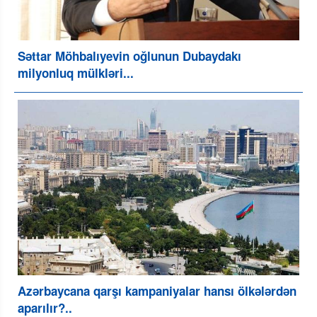
Səttar Möhbalıyevin oğlunun Dubaydakı
milyonluq mülkləri...
Azərbaycana qarşı kampaniyalar hansı ölkələrdən
aparılır?..