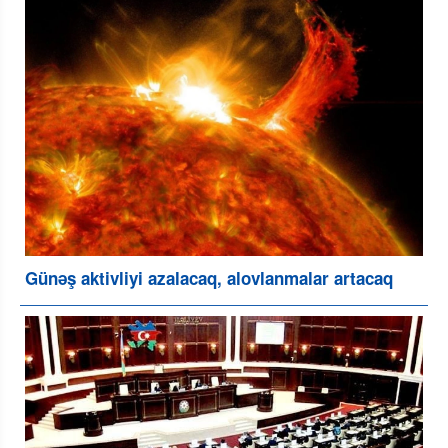
Günəş aktivliyi azalacaq, alovlanmalar artacaq