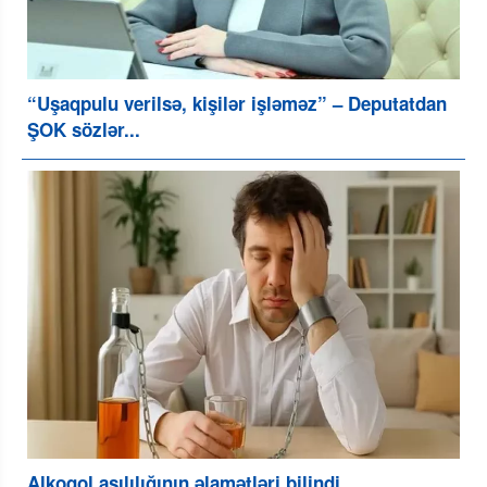
“Uşaqpulu verilsə, kişilər işləməz” – Deputatdan
ŞOK sözlər...
Alkoqol asılılığının əlamətləri bilindi