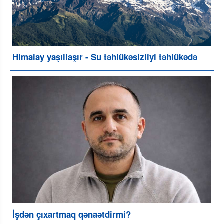
Himalay yaşıllaşır - Su təhlükəsizliyi təhlükədə
İşdən çıxartmaq qənaətdirmi?