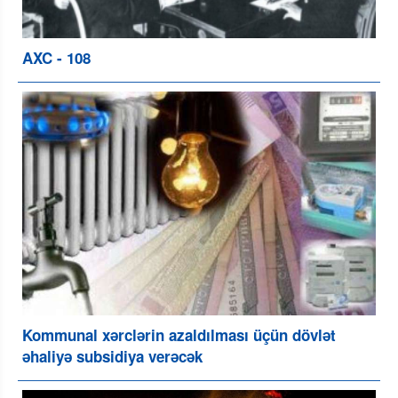
AXC - 108
Kommunal xərclərin azaldılması üçün dövlət
əhaliyə subsidiya verəcək