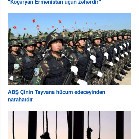
"Köçəryan Ermənistan üçün zəhərdir"
ABŞ Çinin Tayvana hücum edəcəyindən
narahatdır