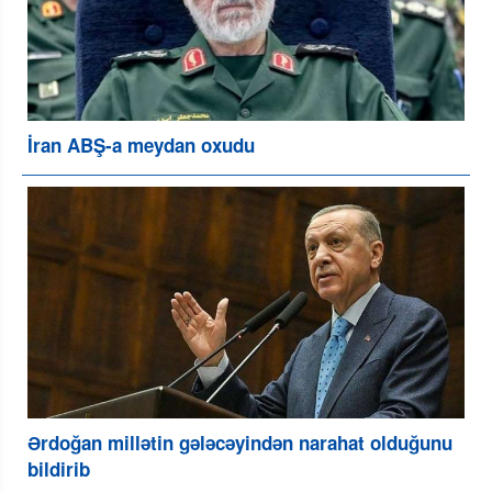
İran ABŞ-a meydan oxudu
Ərdoğan millətin gələcəyindən narahat olduğunu
bildirib