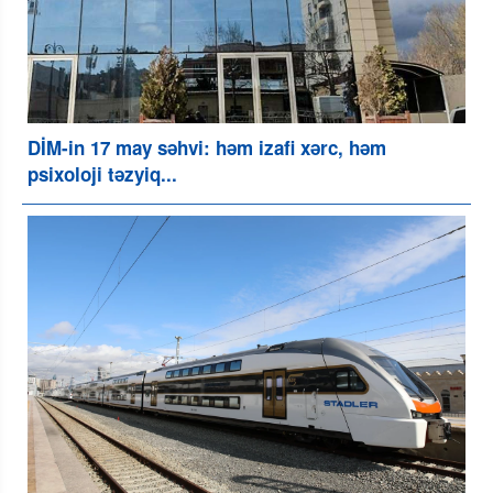
DİM-in 17 may səhvi: həm izafi xərc, həm
psixoloji təzyiq...