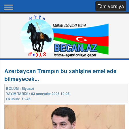
Tam versiya
Azərbaycan Trampın bu xahişinə əməl edə
bilməyəcək...
BÖLÜM : Siyasət
YAYIM TARİXİ : 03 sentyabr 2025 12:05
Oxunub: 1 246