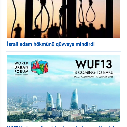
İsrail edam hökmünü qüvvəyə mindirdi