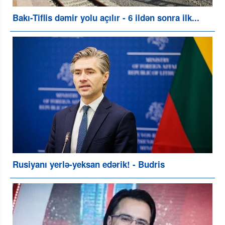
Bakı-Tiflis dəmir yolu açılır - 6 ildən sonra ilk...
Rusiyanı yerlə-yeksan edərik! - Budris