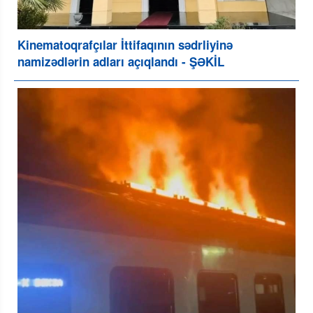
Kinematoqrafçılar İttifaqının sədrliyinə
namizədlərin adları açıqlandı - ŞƏKİL