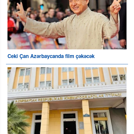
Ceki Çan Azərbaycanda film çəkəcək