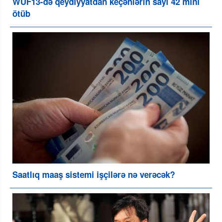
WUF13-də qeydiyyatdan keçənlərin sayı 42 mini
ötüb
Saatlıq maaş sistemi işçilərə nə verəcək?