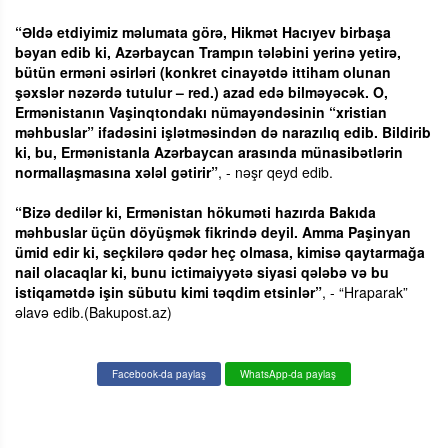
“Əldə etdiyimiz məlumata görə, Hikmət Hacıyev birbaşa
bəyan edib ki, Azərbaycan Trampın tələbini yerinə yetirə,
bütün erməni əsirləri (konkret cinayətdə ittiham olunan
şəxslər nəzərdə tutulur – red.) azad edə bilməyəcək. O,
Ermənistanın Vaşinqtondakı nümayəndəsinin “xristian
məhbuslar” ifadəsini işlətməsindən də narazılıq edib. Bildirib
ki, bu, Ermənistanla Azərbaycan arasında münasibətlərin
normallaşmasına xələl gətirir”
, - nəşr qeyd edib.
“Bizə dedilər ki, Ermənistan hökuməti hazırda Bakıda
məhbuslar üçün döyüşmək fikrində deyil. Amma Paşinyan
ümid edir ki, seçkilərə qədər heç olmasa, kimisə qaytarmağa
nail olacaqlar ki, bunu ictimaiyyətə siyasi qələbə və bu
istiqamətdə işin sübutu kimi təqdim etsinlər”
, - “Hraparak”
əlavə edib.(Bakupost.az)
Facebook-da paylaş
WhatsApp-da paylaş