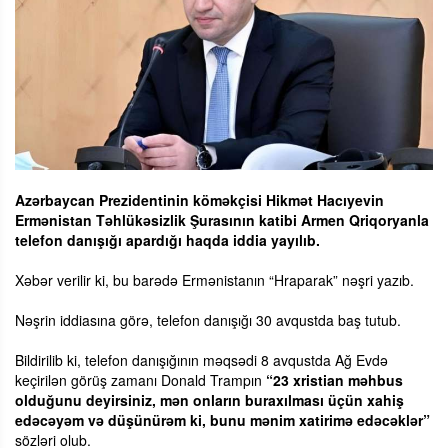
Azərbaycan Prezidentinin köməkçisi Hikmət Hacıyevin
Ermənistan Təhlükəsizlik Şurasının katibi Armen Qriqoryanla
telefon danışığı apardığı haqda iddia yayılıb.
Xəbər verilir ki, bu barədə Ermənistanın “Hraparak” nəşri yazıb.
Nəşrin iddiasına görə, telefon danışığı 30 avqustda baş tutub.
Bildirilib ki, telefon danışığının məqsədi 8 avqustda Ağ Evdə
keçirilən görüş zamanı Donald Trampın
“23 xristian məhbus
olduğunu deyirsiniz, mən onların buraxılması üçün xahiş
edəcəyəm və düşünürəm ki, bunu mənim xatirimə edəcəklər”
sözləri olub.