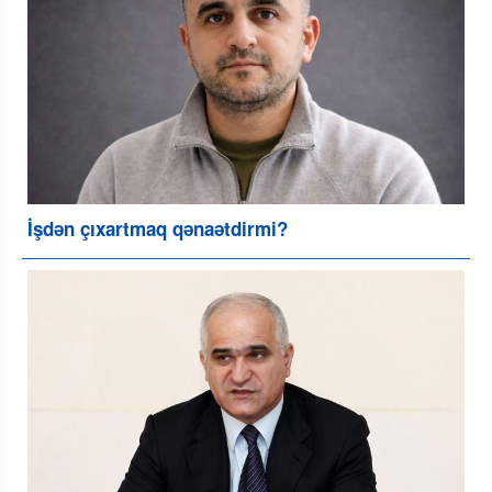
İşdən çıxartmaq qənaətdirmi?