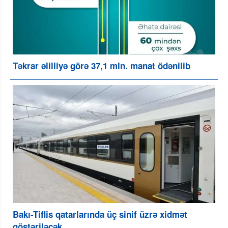
Təkrar əlilliyə görə 37,1 mln. manat ödənilib
Bakı-Tiflis qatarlarında üç sinif üzrə xidmət
göstəriləcək