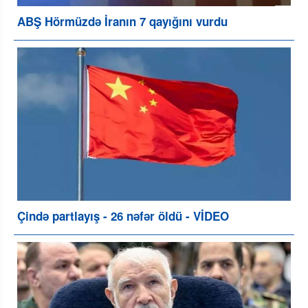
ABŞ Hörmüzdə İranın 7 qayığını vurdu
Çində partlayış - 26 nəfər öldü - VİDEO