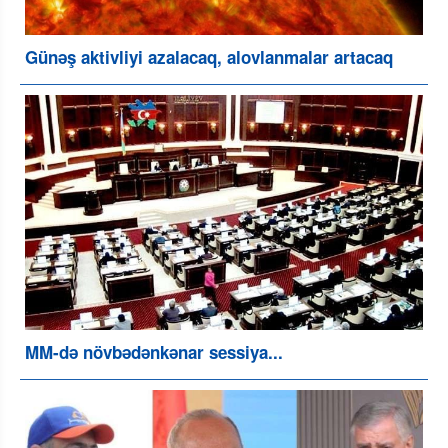
Günəş aktivliyi azalacaq, alovlanmalar artacaq
MM-də növbədənkənar sessiya...