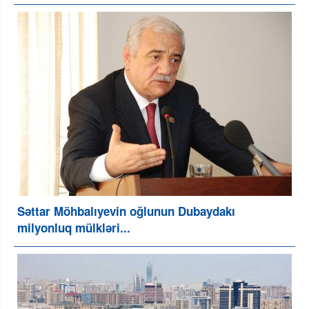
Səttar Möhbalıyevin oğlunun Dubaydakı
milyonluq mülkləri...