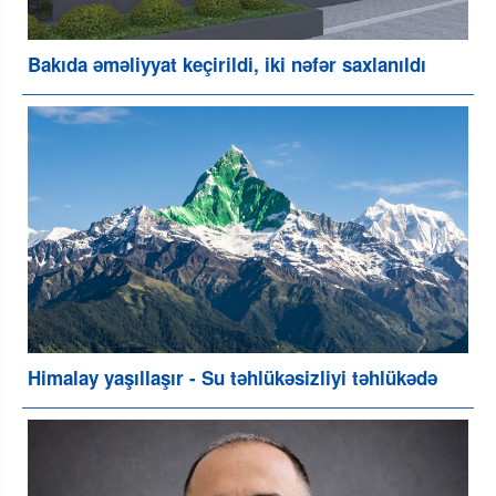
Bakıda əməliyyat keçirildi, iki nəfər saxlanıldı
Himalay yaşıllaşır - Su təhlükəsizliyi təhlükədə