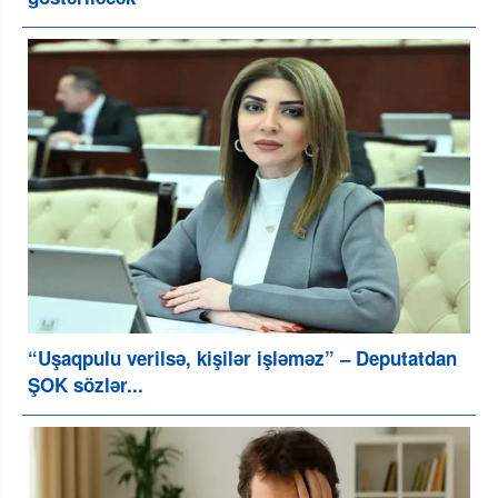
“Uşaqpulu verilsə, kişilər işləməz” – Deputatdan
ŞOK sözlər...