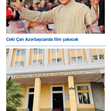
Ceki Çan Azərbaycanda film çəkəcək