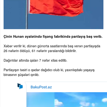
Çinin Hunan əyalətində fişəng fabrikində partlayış baş verib.
Xəbər verilir ki, dünən günorta saatlarında baş verən partlayışda
26 nəfərin öldüyü, 61 nəfərin yaralandığı bildirilir.
Dağıntılar altında qalan 7 nəfər xilas edilib.
Partlayışın təsiri o qədər dağıdıcı olub ki, yaxınlıqdakı yaşayış
binasının şüşələri qırılıb.