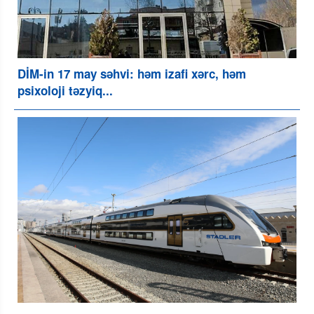
DİM-in 17 may səhvi: həm izafi xərc, həm
psixoloji təzyiq...