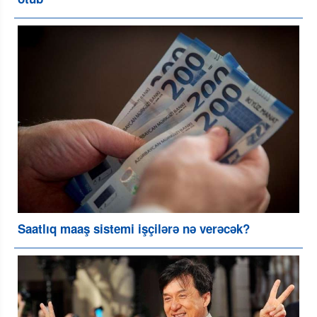
Saatlıq maaş sistemi işçilərə nə verəcək?