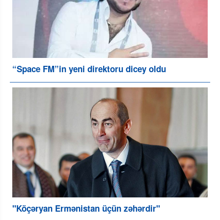
“Space FM”in yeni direktoru dicey oldu
"Köçəryan Ermənistan üçün zəhərdir"