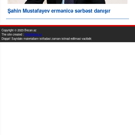
Şahin Mustafayev ermənicə sərbəst danışır
Copyright © 2023 Becan.az
The site created :
WebMedia.az
Diqqət! Saytdakı materialların istifadəsi zamanı istinad edilməsi vacibdir.