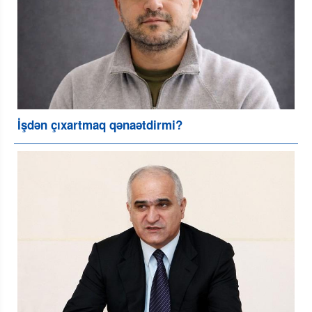
İşdən çıxartmaq qənaətdirmi?