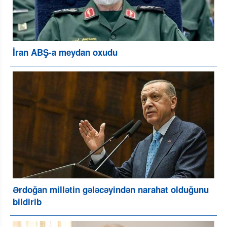
İran ABŞ-a meydan oxudu
Ərdoğan millətin gələcəyindən narahat olduğunu
bildirib