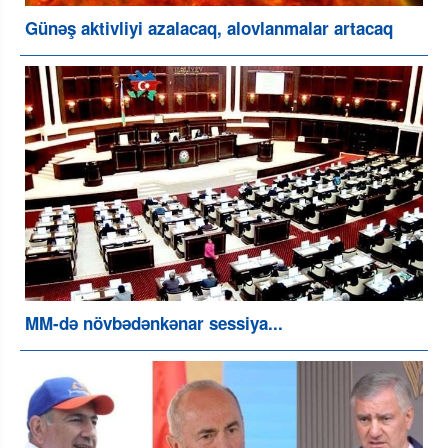
Günəş aktivliyi azalacaq, alovlanmalar artacaq
MM-də növbədənkənar sessiya...