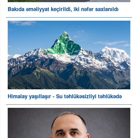
Bakıda əməliyyat keçirildi, iki nəfər saxlanıldı
Himalay yaşıllaşır - Su təhlükəsizliyi təhlükədə