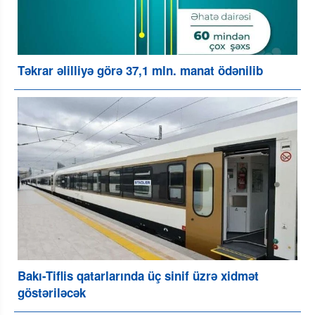
Təkrar əlilliyə görə 37,1 mln. manat ödənilib
Bakı-Tiflis qatarlarında üç sinif üzrə xidmət
göstəriləcək