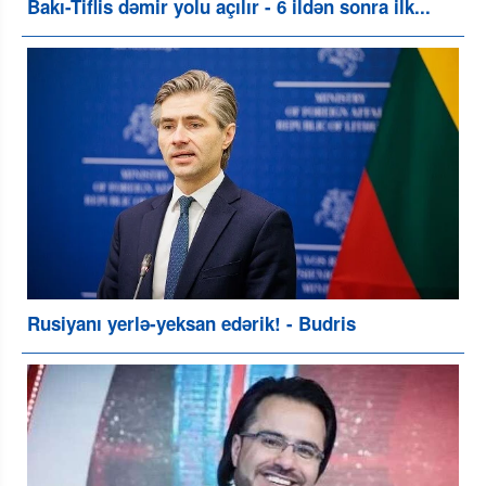
Bakı-Tiflis dəmir yolu açılır - 6 ildən sonra ilk...
Rusiyanı yerlə-yeksan edərik! - Budris