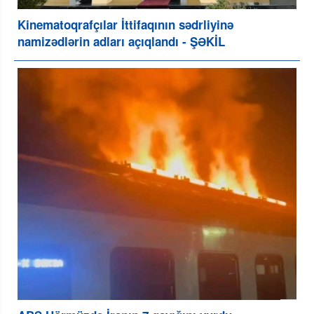
Kinematoqrafçılar İttifaqının sədrliyinə
namizədlərin adları açıqlandı - ŞƏKİL