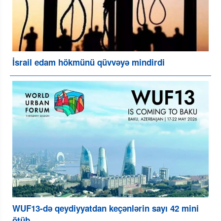
İsrail edam hökmünü qüvvəyə mindirdi
WUF13-də qeydiyyatdan keçənlərin sayı 42 mini
ötüb