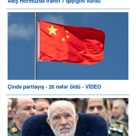
ABŞ Hörmüzdə İranın 7 qayığını vurdu
Çində partlayış - 26 nəfər öldü - VİDEO