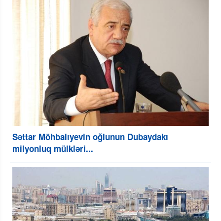
Səttar Möhbalıyevin oğlunun Dubaydakı
milyonluq mülkləri...