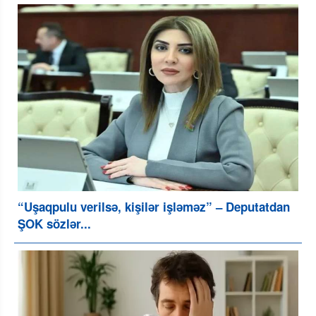
“Uşaqpulu verilsə, kişilər işləməz” – Deputatdan
ŞOK sözlər...