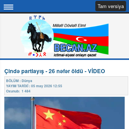
Tam versiya
Çində partlayış - 26 nəfər öldü - VİDEO
BÖLÜM : Dünya
YAYIM TARİXİ : 05 may 2026 12:55
Oxunub: 1 484