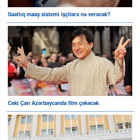
Saatlıq maaş sistemi işçilərə nə verəcək?
Ceki Çan Azərbaycanda film çəkəcək