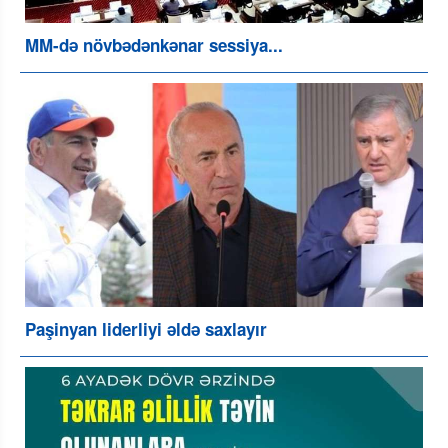
MM-də növbədənkənar sessiya...
Paşinyan liderliyi əldə saxlayır