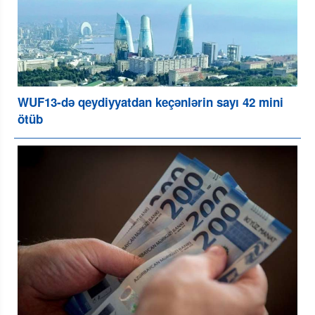
WUF13-də qeydiyyatdan keçənlərin sayı 42 mini
ötüb