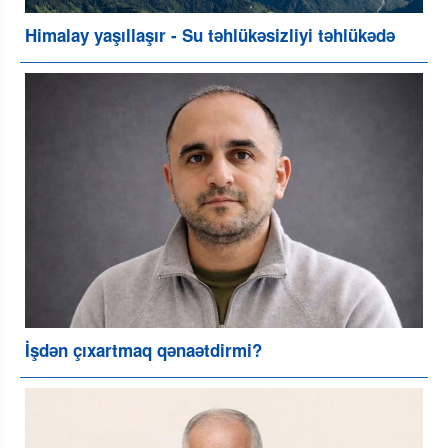
Himalay yaşıllaşır - Su təhlükəsizliyi təhlükədə
İşdən çıxartmaq qənaətdirmi?