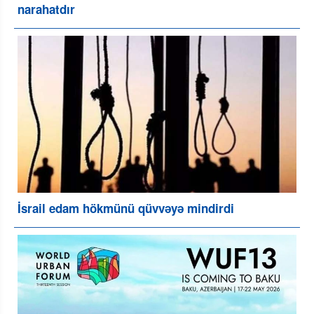
narahatdır
İsrail edam hökmünü qüvvəyə mindirdi