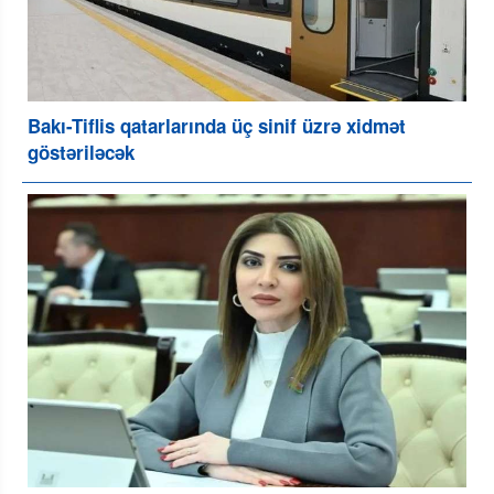
Bakı-Tiflis qatarlarında üç sinif üzrə xidmət
göstəriləcək