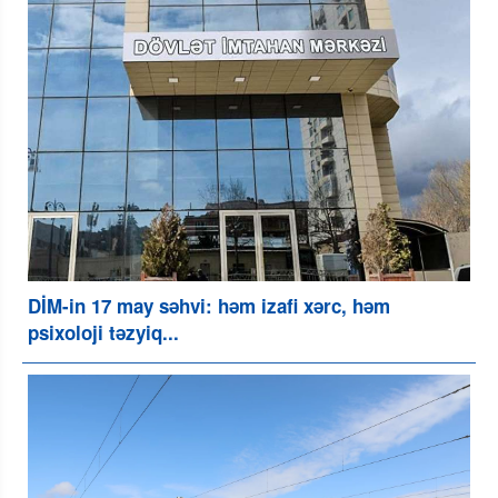
DİM-in 17 may səhvi: həm izafi xərc, həm
psixoloji təzyiq...