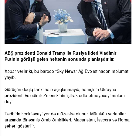
ABŞ prezidenti Donald Tramp ilə Rusiya lideri Vladimir
Putinin görüşü gələn həftənin sonunda planlaşdırılır.
Xəbər verilir ki, bu barədə "Sky News" Ağ Evə istinadən məlumat
yayıb.
Görüşün dəqiq tarixi hələ açıqlanmayıb, həmçinin Ukrayna
prezidenti Volodimir Zelenskinin iştirak edib-etməyəcəyi məlum
deyil.
Tədbirin keçiriləcəyi yer də müzakirə olunur. Mümkün variantlar
arasında Birləşmiş Ərəb Əmirlikləri, Macarıstan, İsveçrə və Roma
şəhəri göstərilir.