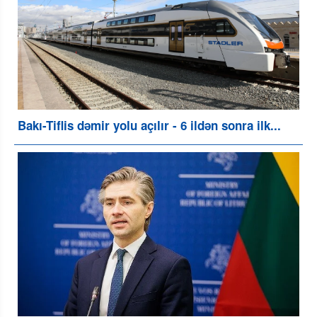
Bakı-Tiflis dəmir yolu açılır - 6 ildən sonra ilk...