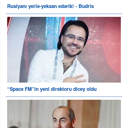
Rusiyanı yerlə-yeksan edərik! - Budris
“Space FM”in yeni direktoru dicey oldu