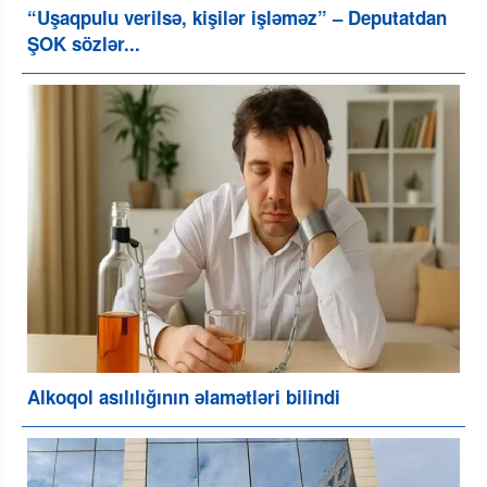
“Uşaqpulu verilsə, kişilər işləməz” – Deputatdan
ŞOK sözlər...
Alkoqol asılılığının əlamətləri bilindi