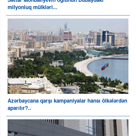
milyonluq mülkləri...
Azərbaycana qarşı kampaniyalar hansı ölkələrdən
aparılır?..