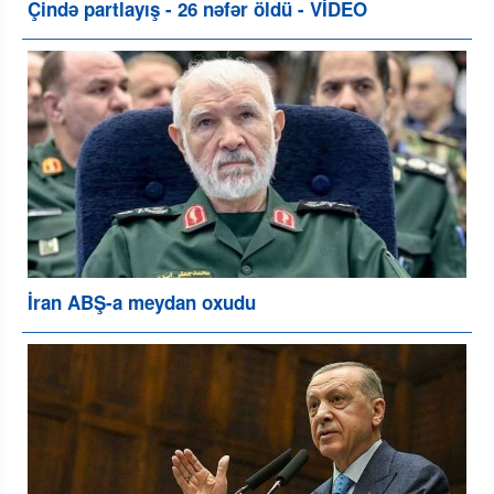
Çində partlayış - 26 nəfər öldü - VİDEO
İran ABŞ-a meydan oxudu