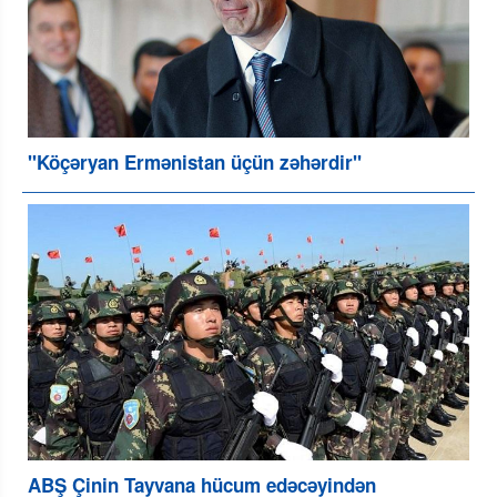
"Köçəryan Ermənistan üçün zəhərdir"
ABŞ Çinin Tayvana hücum edəcəyindən