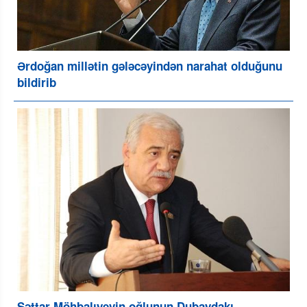
Ərdoğan millətin gələcəyindən narahat olduğunu
bildirib
Səttar Möhbalıyevin oğlunun Dubaydakı