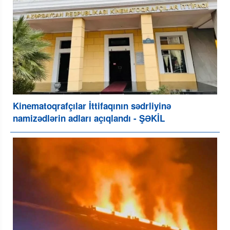
Kinematoqrafçılar İttifaqının sədrliyinə
namizədlərin adları açıqlandı - ŞƏKİL