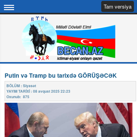
Tam versiya
Putin və Tramp bu tarixdə GÖRÜŞƏCƏK
BÖLÜM : Siyasət
YAYIM TARİXİ : 08 avqust 2025 22:23
Oxunub: 875